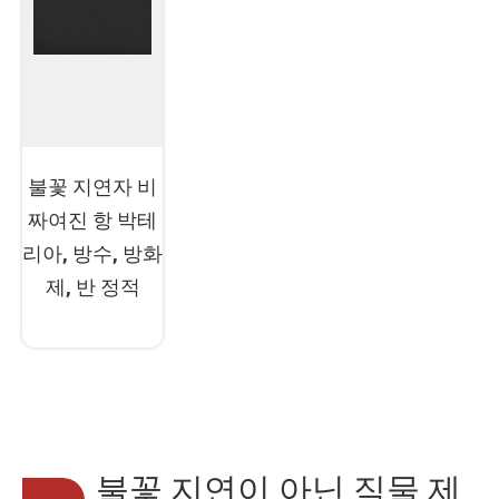
불꽃 지연자 비
짜여진 항 박테
리아, 방수, 방화
제, 반 정적
불꽃 지연이 아닌 직물 제