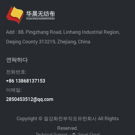
Add : 88, Pingzhang Road, Linhang Industrial Region,
Deqing County 313219, Zhejiang, China
연락하다
전화번호:
+86 13868137153
이메일:
2850453512@qq.com
Copyright © 절강화천부직포유한회사 All Rights
Reserved.